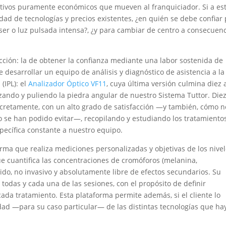
bjetivos puramente económicos que mueven al franquiciador. Si a es
ad de tecnologías y precios existentes, ¿en quién se debe confiar
áser o luz pulsada intensa?, ¿y para cambiar de centro a consecuen
ción: la de obtener la confianza mediante una labor sostenida de
desarrollar un equipo de análisis y diagnóstico de asistencia a la
(IPL): el
Analizador Óptico VF11
, cuya última versión culmina diez
ando y puliendo la piedra angular de nuestro Sistema Tuttor. Die
cretamente, con un alto grado de satisfacción —y también, cómo n
o se han podido evitar—, recopilando y estudiando los tratamiento
ecífica constante a nuestro equipo.
rma que realiza mediciones personalizadas y objetivas de los nive
ue cuantifica las concentraciones de cromóforos (melanina,
pido, no invasivo y absolutamente libre de efectos secundarios. Su
e todas y cada una de las sesiones, con el propósito de definir
ada tratamiento. Esta plataforma permite además, si el cliente lo
dad —para su caso particular— de las distintas tecnologías que ha