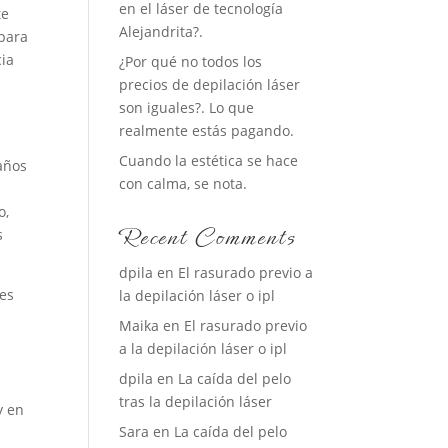
en el láser de tecnología
te
Alejandrita?.
 para
cia
¿Por qué no todos los
precios de depilación láser
son iguales?. Lo que
realmente estás pagando.
Cuando la estética se hace
 años
con calma, se nota.
z
o,
Recent Comments
s
dpila
en
El rasurado previo a
les
la depilación láser o ipl
Maika
en
El rasurado previo
a la depilación láser o ipl
dpila
en
La caída del pelo
tras la depilación láser
y en
Sara
en
La caída del pelo