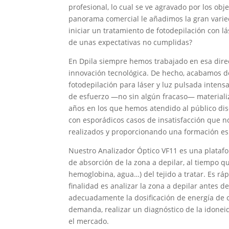
profesional, lo cual se ve agravado por los o
panorama comercial le añadimos la gran varied
iniciar un tratamiento de fotodepilación con l
de unas expectativas no cumplidas?
En Dpila siempre hemos trabajado en esa direc
innovación tecnológica. De hecho, acabamos de 
fotodepilación para láser y luz pulsada intensa 
de esfuerzo —no sin algún fracaso— materializ
años en los que hemos atendido al público dis
con esporádicos casos de insatisfacción que n
realizados y proporcionando una formación esp
Nuestro Analizador Óptico VF11 es una platafo
de absorción de la zona a depilar, al tiempo q
hemoglobina, agua…) del tejido a tratar. Es rá
finalidad es analizar la zona a depilar antes d
adecuadamente la dosificación de energía de c
demanda, realizar un diagnóstico de la idonei
el mercado.