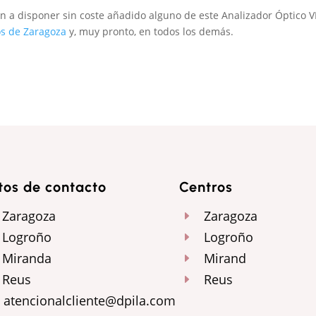
an a disponer sin coste añadido alguno de este Analizador Óptico V
os de Zaragoza
y, muy pronto, en todos los demás.
tos de contacto
Centros
Zaragoza
Zaragoza
E
Logroño
Logroño
E
Miranda
Mirand
E
Reus
Reus
E
atencionalcliente@dpila.com