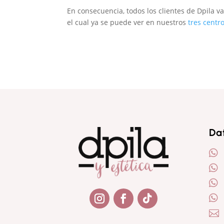
En consecuencia, todos los clientes de Dpila v
el cual ya se puede ver en nuestros
tres centr
Da





Seguir
Seguir
Seguir