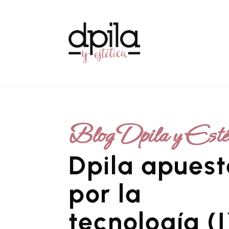
Blog Dpila y Esté
Dpila apues
por la
tecnología (I