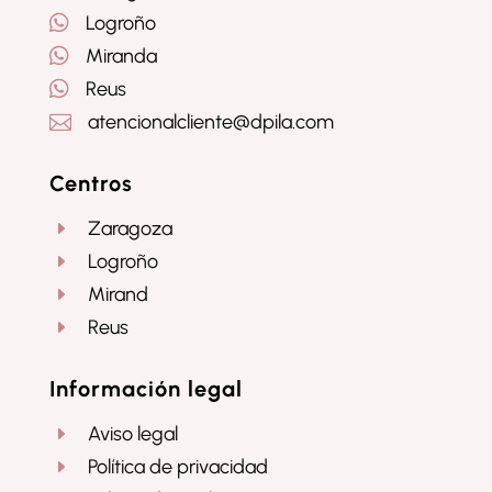

Logroño

Miranda

Reus
atencionalcliente@dpila.com

Centros
Zaragoza
E
Logroño
E
Mirand
E
Reus
E
Información legal
Aviso legal
E
Política de privacidad
E