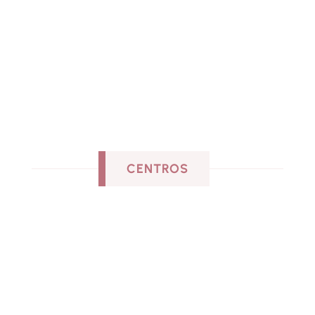
977 334 021
Ubicación del centro
Carrer d’Antoni Gaudí, 34, 43203
CENTROS
Todo lo que te ofrecemos
En nuestro
centro de
Reus
tenemos