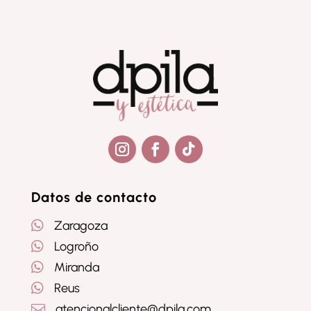
Seguir
Seguir
Seguir
Datos de contacto

Zaragoza

Logroño

Miranda

Reus
atencionalcliente@dpila.com
