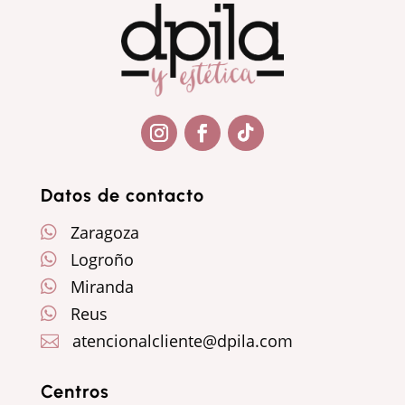
Seguir
Seguir
Seguir
Datos de contacto
Zaragoza

Logroño

Miranda

Reus

atencionalcliente@dpila.com

Centros