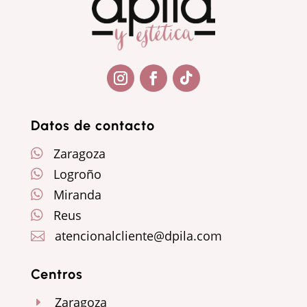
Seguir
Seguir
Seguir
Datos de contacto
Zaragoza

Logroño

Miranda

Reus

atencionalcliente@dpila.com

Centros
Zaragoza
E