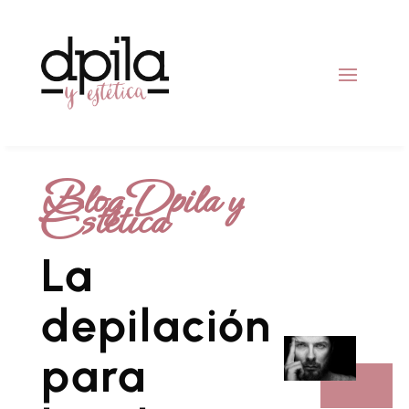
Blog Dpila y
Estética
La
depilación
para