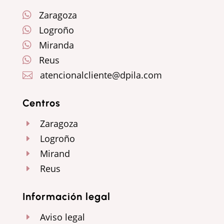
Zaragoza

Logroño

Miranda

Reus

atencionalcliente@dpila.com

Centros
Zaragoza
E
Logroño
E
Mirand
E
Reus
E
Información legal
Aviso legal
E