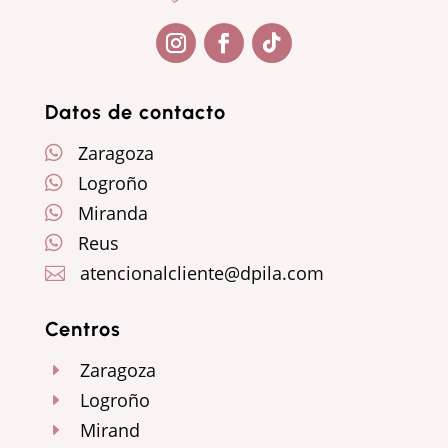
Seguir
Seguir
Seguir
Datos de contacto
Zaragoza

Logroño

Miranda

Reus

atencionalcliente@dpila.com

Centros
Zaragoza
E
Logroño
E
Mirand
E