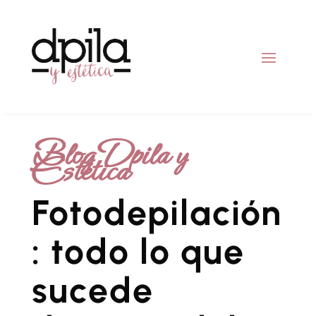
Blog Dpila y
Estética
Fotodepilación
: todo lo que
sucede