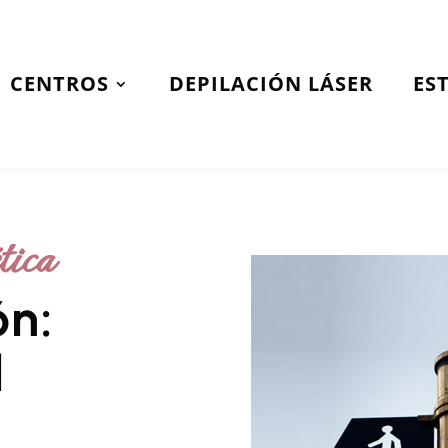
CENTROS
DEPILACIÓN LÁSER
ES
tica
ón:
l