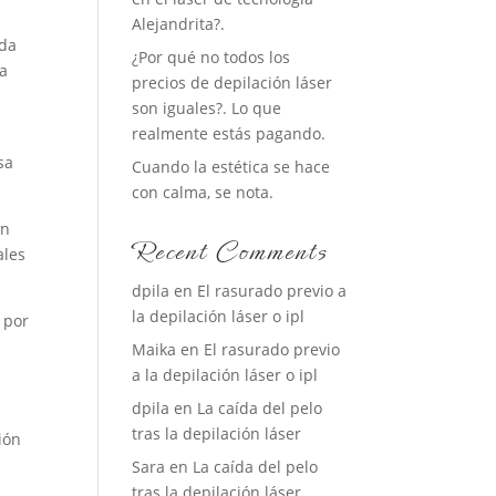
Alejandrita?.
ada
¿Por qué no todos los
la
precios de depilación láser
son iguales?. Lo que
realmente estás pagando.
sa
Cuando la estética se hace
con calma, se nota.
en
Recent Comments
ales
dpila
en
El rasurado previo a
la depilación láser o ipl
 por
Maika
en
El rasurado previo
a la depilación láser o ipl
dpila
en
La caída del pelo
tras la depilación láser
ión
Sara
en
La caída del pelo
tras la depilación láser