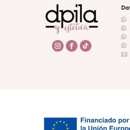
Da





Seguir
Seguir
Seguir