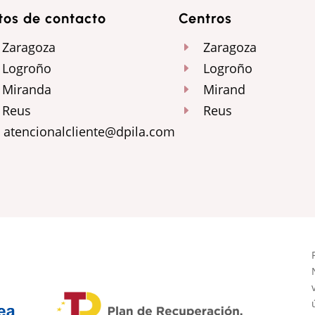
tos de contacto
Centros
Zaragoza
Zaragoza
E
Logroño
Logroño
E
Miranda
Mirand
E
Reus
Reus
E
atencionalcliente@dpila.com