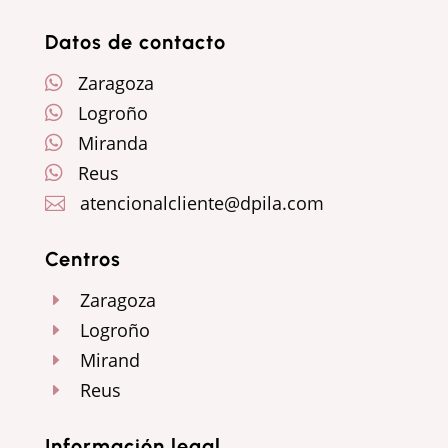
Seguir
Seguir
Seguir
Datos de contacto
Zaragoza

Logroño

Miranda

Reus

atencionalcliente@dpila.com

Centros
Zaragoza
E
Logroño
E
Mirand
E
Reus
E
Información legal