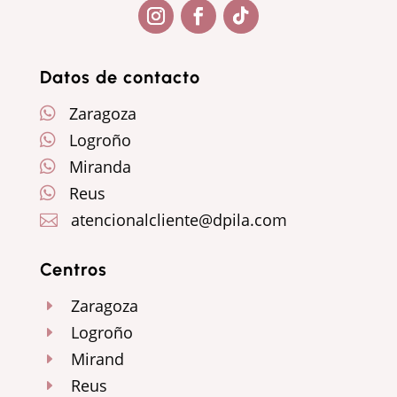
Seguir
Seguir
Seguir
Datos de contacto
Zaragoza

Logroño

Miranda

Reus

atencionalcliente@dpila.com

Centros
Zaragoza
E
Logroño
E
Mirand
E
Reus
E