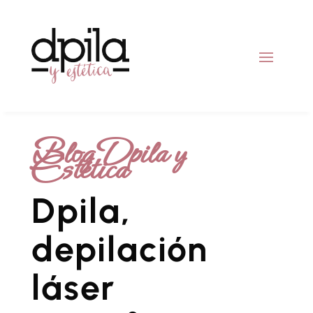
Blog Dpila y
Estética
Dpila,
depilación
láser