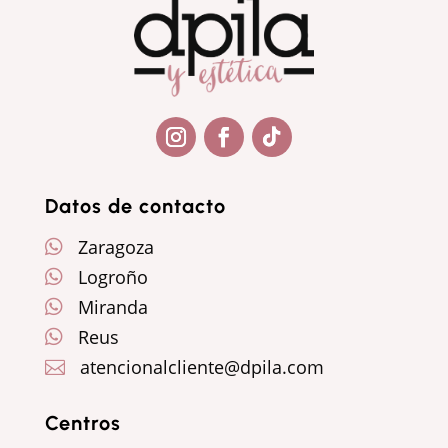
Seguir
Seguir
Seguir
Datos de contacto
Zaragoza

Logroño

Miranda

Reus

atencionalcliente@dpila.com

Centros