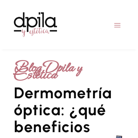
Blog Dpila y
Estética
Dermometría
óptica: ¿qué
beneficios