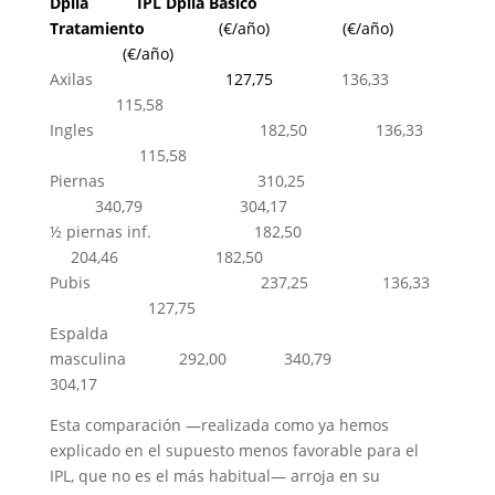
Dpila
…………
IPL Dpila Básico
Tratamiento
..
…………….
(€/año)
………………
(€/año)
………………
(€/año)
Axilas
…………………. …
127,75
… ….
136,33
..
…….. ……
115,58
Ingles
….. .. . ….
182,50
…….. . .
136,33
…..
. ……….
115,58
Piernas
…. …. ..
310,25
.
……….
340,79
……………………
304,17
½ piernas inf.
….. … .. …
182,50
….. ..
….
204,46
……………………
182,50
Pubis
…… .. ..
237,25
.. …
136,33
…
….. ……
127,75
Espalda
masculina
………….
292,00
…………..
340,79
……………………
304,17
Esta comparación —realizada como ya hemos
explicado en el supuesto menos favorable para el
IPL, que no es el más habitual— arroja en su