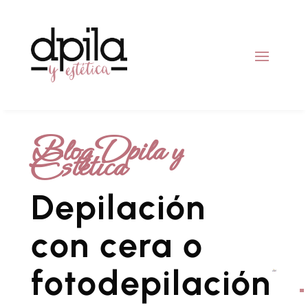
Blog Dpila y
Estética
Depilación
con cera o
fotodepilación