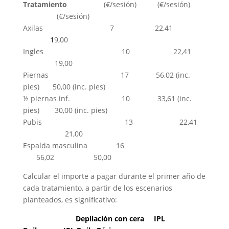
Tratamiento
………………
(€/sesión)
………..
(€/sesión)
………………
(€/sesión)
Axilas
…………………. ……
7
… ………
22,41
..
…….. ….
1
9,00
Ingles
….. .. ……
10
…….. ….
22,41
…..
……..
19,00
Piernas
…. … …
17
. ………
56,02 (inc.
pies)
……
.
50,00 (inc. pies)
½ piernas inf.
….. ….. .. …
10
….. ….
33,61 (inc.
pies)
……..
30,00 (inc. pies)
Pubis
…… .. .. ..
13
.. . …..
22,41
…
……..
21,00
Espalda masculina
……… …..
16
……..
…….
56,02
…………………
50,00
Calcular el importe a pagar durante el primer año de
cada tratamiento, a partir de los escenarios
planteados, es significativo:
……………………….
Depilación con cera
…..
IPL