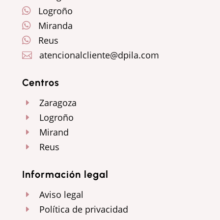
Logroño

Miranda

Reus

atencionalcliente@dpila.com

Centros
Zaragoza
E
Logroño
E
Mirand
E
Reus
E
Información legal
Aviso legal
E
Política de privacidad
E