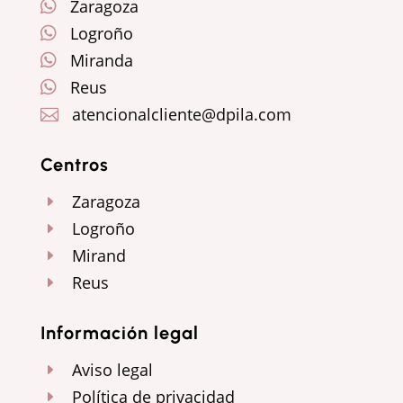
Zaragoza

Logroño

Miranda

Reus

atencionalcliente@dpila.com

Centros
Zaragoza
E
Logroño
E
Mirand
E
Reus
E
Información legal
Aviso legal
E
Política de privacidad
E