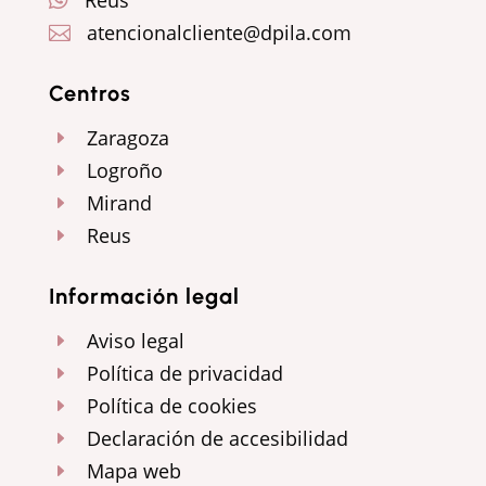
atencionalcliente@dpila.com

Centros
Zaragoza
E
Logroño
E
Mirand
E
Reus
E
Información legal
Aviso legal
E
Política de privacidad
E
Política de cookies
E
Declaración de accesibilidad
E
Mapa web
E