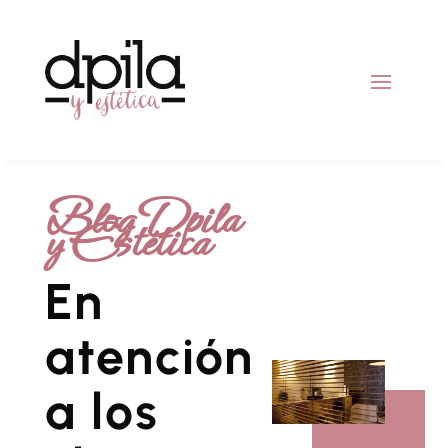
Blog Dpila
y Estética
En
atención
a los