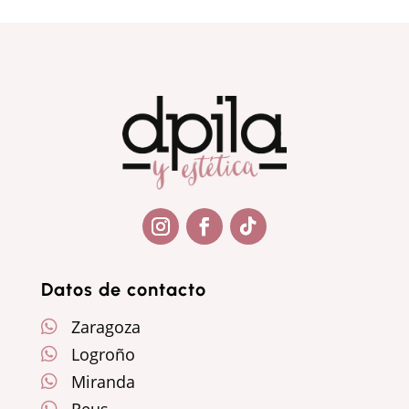
Seguir
Seguir
Seguir
Datos de contacto
Zaragoza

Logroño

Miranda

Reus
