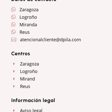
Zaragoza

Logroño

Miranda

Reus

atencionalcliente@dpila.com

Centros
Zaragoza
E
Logroño
E
Mirand
E
Reus
E
Información legal
Aviso legal
E