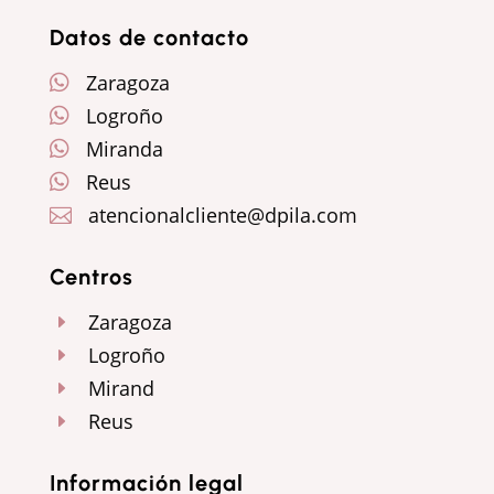
Datos de contacto
Zaragoza

Logroño

Miranda

Reus

atencionalcliente@dpila.com

Centros
Zaragoza
E
Logroño
E
Mirand
E
Reus
E
Información legal