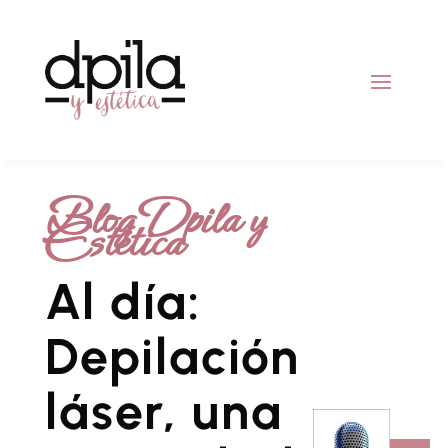
Blog Dpila y
Estética
Al día:
Depilación
láser, una