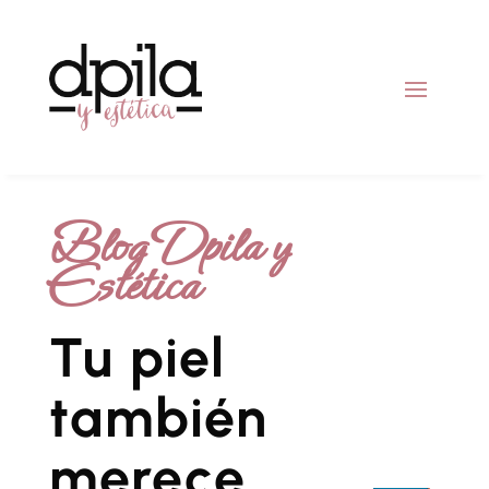
Blog Dpila y
Estética
Tu piel
también
merece