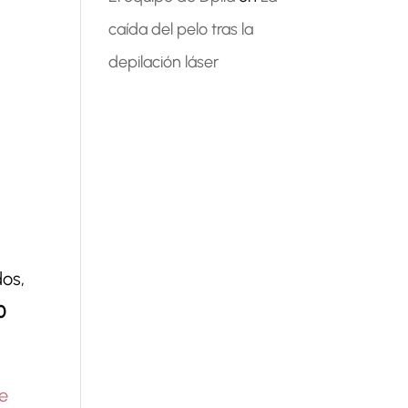
caída del pelo tras la
depilación láser
dos,
0
e