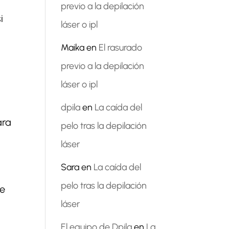
previo a la depilación
i
láser o ipl
Maika
en
El rasurado
previo a la depilación
láser o ipl
dpila
en
La caída del
ara
pelo tras la depilación
láser
Sara
en
La caída del
pelo tras la depilación
de
láser
El equipo de Dpila
en
La