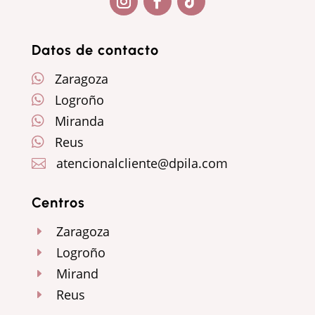
Seguir
Seguir
Seguir
Datos de contacto
Zaragoza

Logroño

Miranda

Reus

atencionalcliente@dpila.com

Centros
Zaragoza
E
Logroño
E
Mirand
E
Reus
E