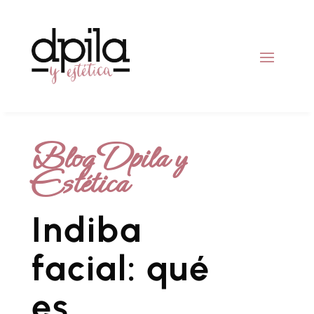
Blog Dpila y
Estética
Indiba
facial: qué
es,