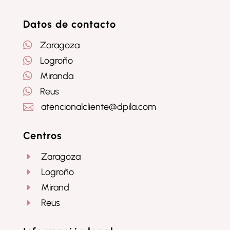
Seguir
Seguir
Seguir
Datos de contacto

Zaragoza

Logroño

Miranda

Reus
atencionalcliente@dpila.com

Centros
Zaragoza
E
Logroño
E
Mirand
E
Reus
E