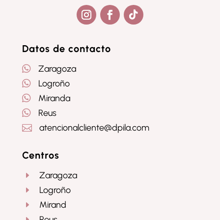
Seguir
Seguir
Seguir
Datos de contacto

Zaragoza

Logroño

Miranda

Reus
atencionalcliente@dpila.com

Centros
Zaragoza
E
Logroño
E
Mirand
E
Reus
E